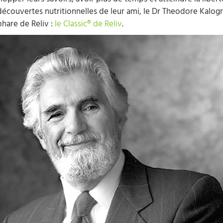
pper leurs savoirs, avoir plus de temps et atteindre la libert
 découvertes nutritionnelles de leur ami, le Dr Theodore Kalogri
hare de Reliv :
le Classic® de Reliv
.