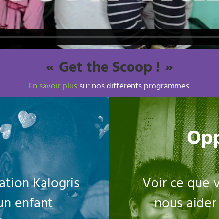
« Get the Scoop ! »
En savoir plus
sur nos différents programmes.
Opp
ation Kalogris
Voir ce que 
 un enfant
nous aider