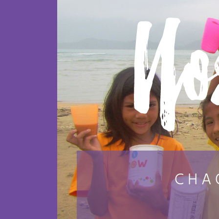
No
CHA