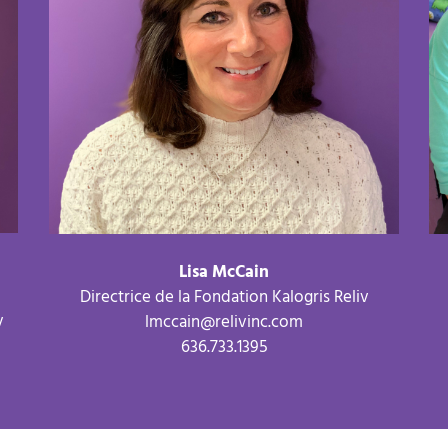
Lisa McCain
Directrice de la Fondation Kalogris Reliv
v
lmccain@relivinc.com
636.733.1395