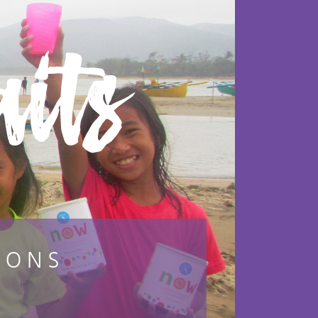
its
VONS