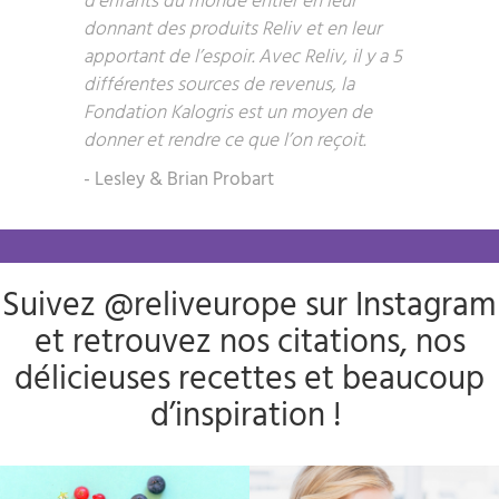
d’enfants du monde entier en leur
donnant des produits Reliv et en leur
apportant de l’espoir. Avec Reliv, il y a 5
différentes sources de revenus, la
Fondation Kalogris est un moyen de
donner et rendre ce que l’on reçoit.
- Lesley & Brian Probart
Suivez @reliveurope sur Instagram
et retrouvez nos citations, nos
délicieuses recettes et beaucoup
d’inspiration !