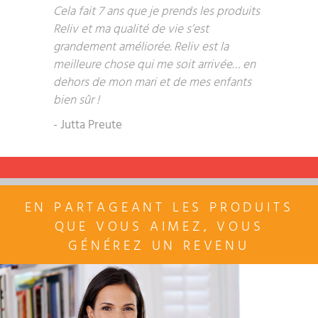
Cela fait 7 ans que je prends les produits
Reliv et ma qualité de vie s’est
grandement améliorée. Reliv est la
meilleure chose qui me soit arrivée… en
dehors de mon mari et de mes enfants
bien sûr !
- Jutta Preute
EN PARTAGEANT LES PRODUITS
QUE VOUS AIMEZ, VOUS
GÉNÉREZ UN REVENU