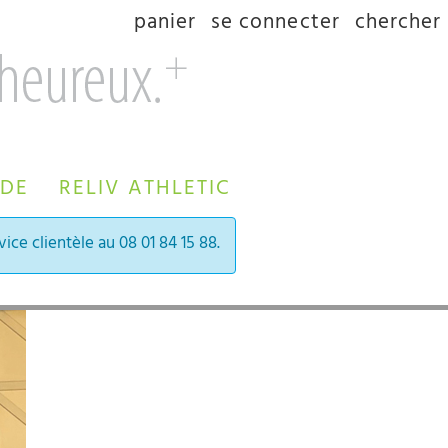
panier
se connecter
chercher
 DE
RELIV ATHLETIC
ice clientèle au 08 01 84 15 88.