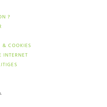
ON ?
R
É & COOKIES
E INTERNET
ITIGES
s.